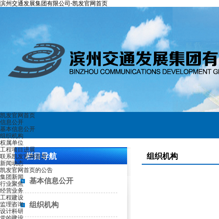
滨州交通发展集团有限公司-凯发官网首页
凯发官网首页
信息公开
基本信息公开
组织机构
权属单位
工程项目进展
栏目导航
组织机构
联系凯发官网首页
新闻动态
凯发官网首页的公告
集团新闻
基本信息公开
行业聚焦
经营业务
工程建设
组织机构
监理咨询
设计科研
党的建设