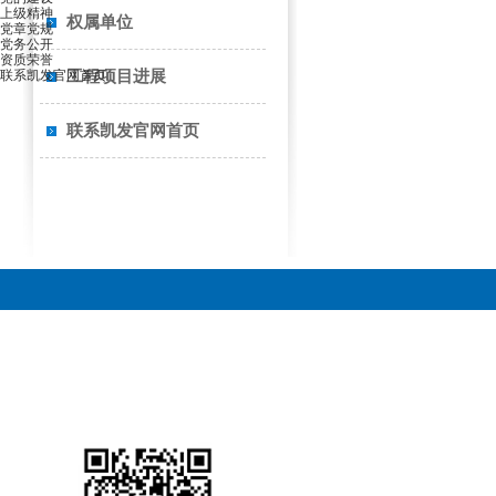
上级精神
权属单位
党章党规
党务公开
资质荣誉
工程项目进展
联系凯发官网首页
联系凯发官网首页