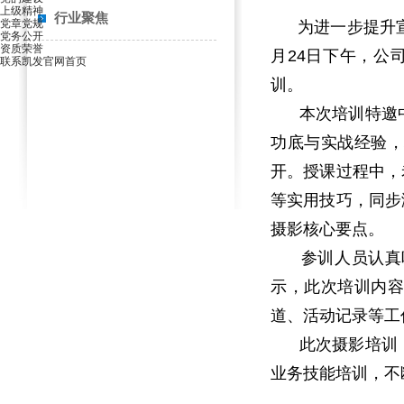
上级精神
行业聚焦
党章党规
为进一步提升宣
党务公开
资质荣誉
月24日下午，公
联系凯发官网首页
训。
本次培训特邀中
功底与实战经验
开。授课过程中，
等实用技巧，同步
摄影核心要点。
参训人员认真听
示，此次培训内
道、活动记录等工
此次摄影培训，
业务技能培训，不