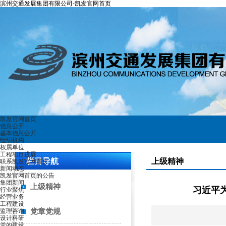
滨州交通发展集团有限公司-凯发官网首页
凯发官网首页
信息公开
基本信息公开
组织机构
权属单位
工程项目进展
栏目导航
上级精神
联系凯发官网首页
新闻动态
凯发官网首页的公告
集团新闻
上级精神
习近平
行业聚焦
经营业务
工程建设
党章党规
监理咨询
设计科研
党的建设