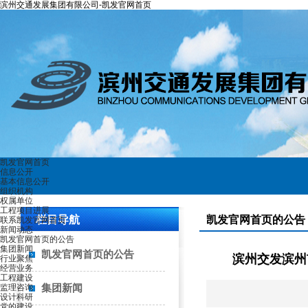
滨州交通发展集团有限公司-凯发官网首页
凯发官网首页
信息公开
基本信息公开
组织机构
权属单位
工程项目进展
栏目导航
凯发官网首页的公告
联系凯发官网首页
新闻动态
凯发官网首页的公告
集团新闻
凯发官网首页的公告
滨州交发滨州
行业聚焦
经营业务
工程建设
集团新闻
监理咨询
设计科研
党的建设