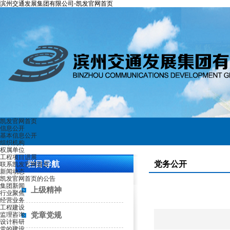
滨州交通发展集团有限公司-凯发官网首页
凯发官网首页
信息公开
基本信息公开
组织机构
权属单位
工程项目进展
栏目导航
党务公开
联系凯发官网首页
新闻动态
凯发官网首页的公告
集团新闻
上级精神
行业聚焦
经营业务
工程建设
党章党规
监理咨询
设计科研
党的建设