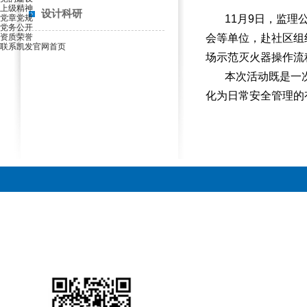
上级精神
设计科研
党章党规
11月9日，监理公
党务公开
资质荣誉
会等单位，赴社区组
联系凯发官网首页
场示范灭火器操作流
本次活动既是一次
化为日常安全管理的