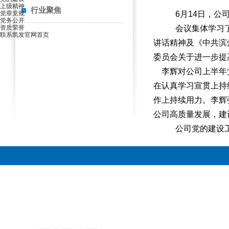
上级精神
行业聚焦
党章党规
6月14日，
党务公开
资质荣誉
会议集体学习
联系凯发官网首页
讲话精神及《中共滨
委员会关于进一步提
李辉对公司上半年
在认真学习宣贯上持
作上持续用力。李辉
公司高质量发展，建
公司党的建设