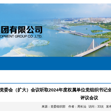
党委会（扩大）会议听取2024年度权属单位党组织书记
评议会议
来源：党委组织部 作者：周长汕 访问：33次 发布时间