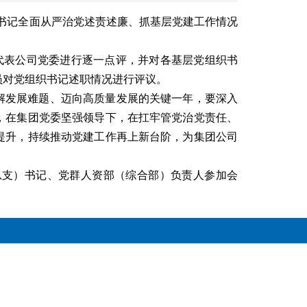
织书记全面从严治党述责述廉、抓基层党建工作情况
代表公司党委进行逐一点评，并对各基层党组织书
员对党组织书记述职情况进行评议。
破解发展难题、迈向高质量发展的关键一年，要深入
，在集团党委坚强领导下，在扛牢管党治党责任、
提升，持续推动党建工作再上新台阶
，为集团公司
支）书记、党群人资部（综合部）负责人参加会