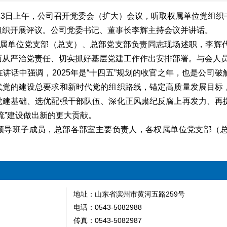
13日上午，公司召开党委会（扩大）会议，听取权属单位党组
组织开展评议。公司党委书记、董事长李辉主持会议并讲话。
属单位党支部（总支）、总部党支部负责同志现场述职，李辉
面从严治党责任、切实抓好基层党建工作作出安排部署。与会人
讲话中强调
，
2025年是
“十四五”规划的收官之年，也是公司
代党的建设总要求和新时代党的组织路线，锚定高质量发展目标
党建基础、选优配强干部队伍、深化正风肃纪反腐上再发力、再
流”
建设做出新的更大贡献。
班子成员，总部各部室主要负责人，各权属单位党支部（总
地址：山东省滨州市黄河五路259号
电话：0543-5082988
传真：0543-5082987