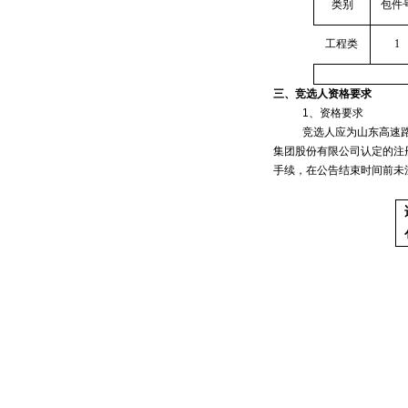
类别
包件
工程类
1
三、竞选人资格要求
1、资格要求
竞选人应为山东高速
集团股份有限公司认定的注
手续，在公告结束时间前未注