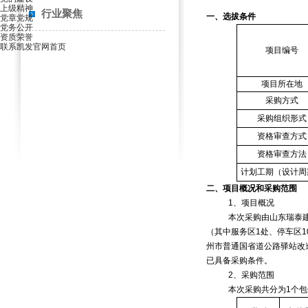
上级精神
行业聚焦
一、
选拔条件
党章党规
党务公开
资质荣誉
联系凯发官网首页
项目编号
项目所在地
采购
方式
采购组织形式
资格审查方式
资格审查方法
计划工期（设计周
二、
项目概况和采购范围
1、项目概况
本次采购由山东瑞泰
（其中服务区1处、停车区
州市普通国省道公路驿站改
已具备采购条件。
2、采购范围
本次采购共分为1个