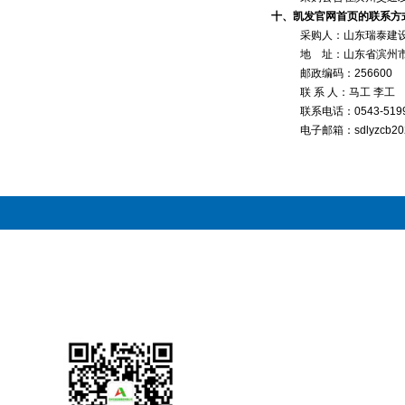
十、凯发官网首页的联系方
采购人：山东瑞泰建
地
址：山东省滨州
邮政编码：
256600
联
系
人：
马工
李工
联系电话：
0543-51
电子邮箱：
sdlyzcb2