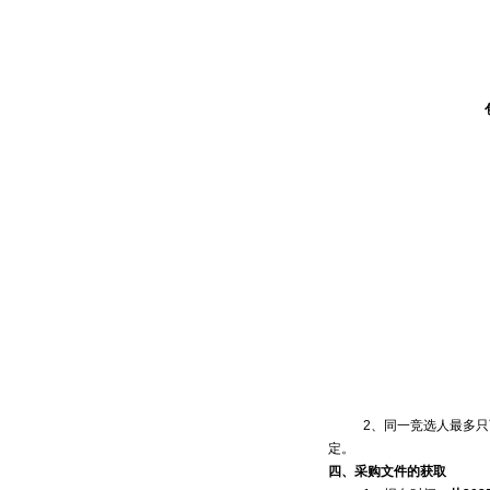
2、同一
竞选
人最多只
定。
四、采购文件的获取