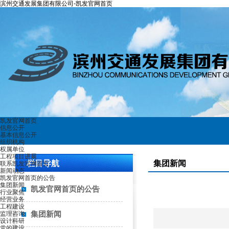
滨州交通发展集团有限公司-凯发官网首页
凯发官网首页
信息公开
基本信息公开
组织机构
权属单位
工程项目进展
栏目导航
集团新闻
联系凯发官网首页
新闻动态
凯发官网首页的公告
集团新闻
凯发官网首页的公告
行业聚焦
经营业务
工程建设
集团新闻
监理咨询
设计科研
党的建设