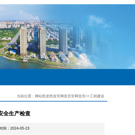
当前位置：网站凯发凯发官网首页官网首页>>工程建设
安全生产检查
2024-05-23