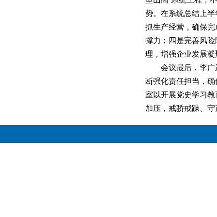
势。在系统总结上半
抓生产经营，确保完
撑力；四是完善风险
理，增强企业发展凝
会议最后，李广进
断强化责任担当，确
室以开展党史学习教
加压，戒骄戒躁、守