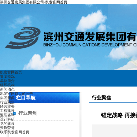
滨州交通发展集团有限公司-凯发官网首页
凯发官网首页
集团概况
单位简介
组织机构
新闻动态
凯发官网首页的公告
栏目导航
行业聚焦
集团新闻
行业聚焦
经营业务
工程建设
行业聚焦
锚定战略 再接
监理咨询
设计科研
党的建设
资质荣誉
联系凯发官网首页