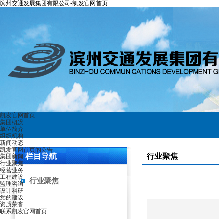
滨州交通发展集团有限公司-凯发官网首页
凯发官网首页
集团概况
单位简介
组织机构
新闻动态
凯发官网首页的公告
栏目导航
行业聚焦
集团新闻
行业聚焦
经营业务
工程建设
行业聚焦
监理咨询
设计科研
党的建设
资质荣誉
联系凯发官网首页