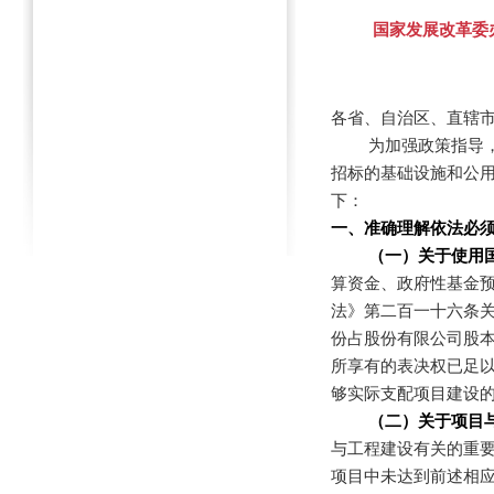
国家发展改革委
各省、自治区、直辖
为加强政策指导，
招标的基础设施和公用
下：
一
、
准确理解依法必
（一）关于使用
算资金、政府性基金预
法》第二百一十六条
份占股份有限公司股
所享有的表决权已足
够实际支配项目建设
（二）关于项目
与工程建设有关的重要
项目中未达到前述相应