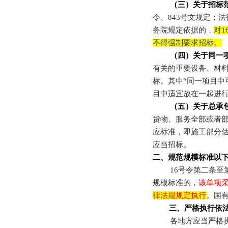
（三）关于招标
令、843号文规定；
务院规定依据的，
对
不得强制要求招标。
（四）关于同一
有关的重要设备、材
标。其中“同一项目中
目中适宜放在一起进
（五）关于总承
货物、服务全部或者部
应标准，即施工部分估
应当招标。
二
、
规范规模标准以
16号令第二条至
规模标准的，
该单项
律法规规定执行
。国
三
、
严格执行依
各地方应当严格执