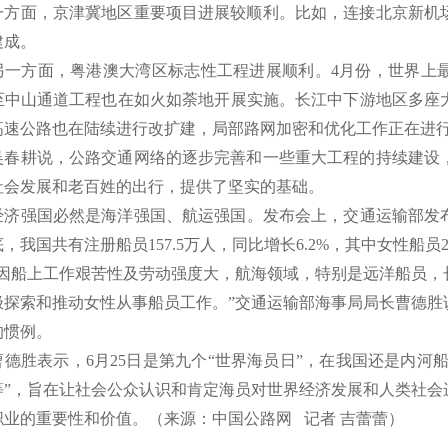
面，京津冀地区重要项目进展较顺利。比如，连接北京新机场
建成。
方面，粤港澳大湾区标志性工程进展顺利。4月份，世界上最
至中山通道工程也在如火如荼地开展实施。长江中下游地区多座
高速公路也在陆续进行改扩建，局部路网加密和优化工作正在进
耕说，公路交通网络的逐步完善和一些重大工程的持续建设，
社会发展和老百姓的出行，提供了坚实的基础。
强国必然是海洋强国、航运强国。发布会上，交通运输部发布的
年底，我国共有注册船员157.5万人，同比增长6.2%，其中女性船员2
船上工作艰苦性及劳动强度大，航海领域，特别是远洋船员，
极探索和推动女性从事船员工作。”交通运输部海事局局长曹德胜
的惯例。
胜表示，6月25日是第九个“世界海员日”，在我国还是内河船
等”，旨在让社会公众认识和肯定海员对世界经济发展和人类社会
职业的重要性和价值。（来源：中国公路网 记者 吉蕾蕾）