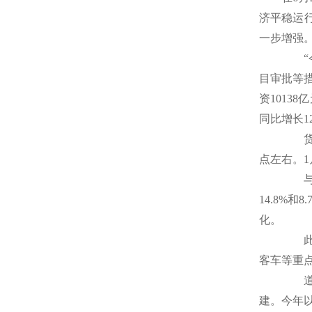
济平稳运
一步增强
“今
目审批等
资1013
同比增长1
货运
点左右。1
与此
14.8%
化。
此外
客车等重
道路
建。今年