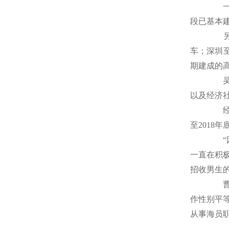
一方
段已基本
另一
车；深圳
期建成的
吴春
以及经济
经济
至2018
“因
一直在积
招收男生
曹德
作性别平
从事海员