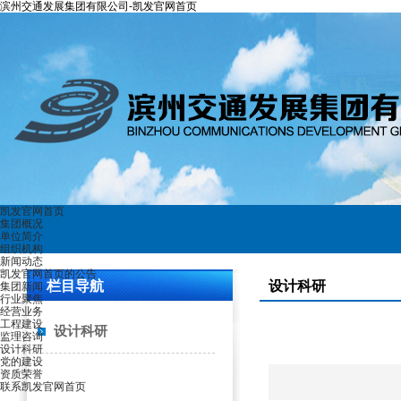
滨州交通发展集团有限公司-凯发官网首页
凯发官网首页
集团概况
单位简介
组织机构
新闻动态
凯发官网首页的公告
栏目导航
设计科研
集团新闻
行业聚焦
经营业务
工程建设
设计科研
监理咨询
设计科研
党的建设
资质荣誉
联系凯发官网首页