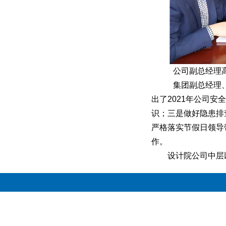
公司副总经理
集团副总经理
出了
2021年公司
识；三是做好隐患排
严格落实节假日领导
作。
设计院公司中层