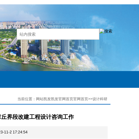
当前位置：网站凯发凯发官网首页官网首页>>设计科研
章丘界段改建工程设计咨询工作
2 17:24:54