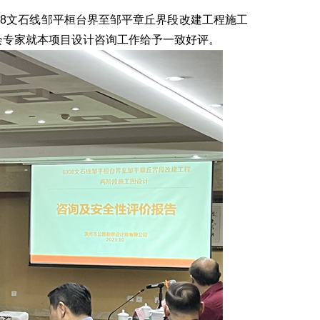
308文石线邹平桓台界至邹平章丘界段改建工程施工
会专家就本项目设计咨询工作给予一致好评。