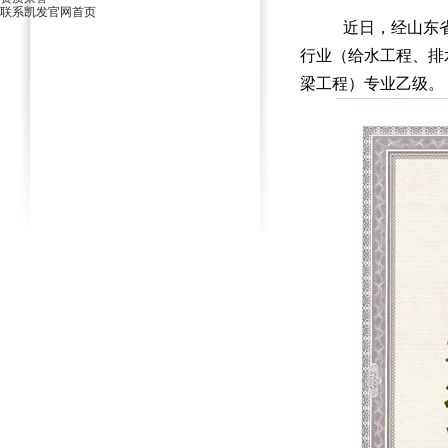
联系凯发官网首页
近日，经山东
行业（给水工程、排
梁工程）专业乙级。