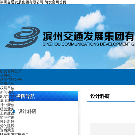
滨州交通发展集团有限公司-凯发官网首页
凯发官网首页
信息公开
基本信息公开
组织机构
权属单位
新闻动态
栏目导航
设计科研
凯发官网首页的公告
集团新闻
行业聚焦
经营业务
设计科研
工程建设
监理咨询
设计科研
党的建设
资质荣誉
联系凯发官网首页