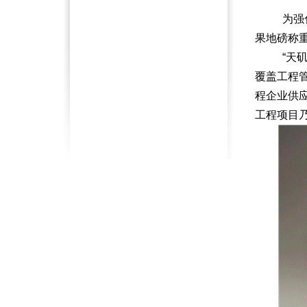
为强
果地磅称
“天
覆盖工程
程企业供
工程项目