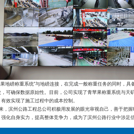
苹果地磅称重系统”与地磅连接，在完成一般称重任务的同时，具
改，可确保数据原始性。目前，公司实现了青苹果称重系统与天
，有效实现了施工过程中的成本控制。
来，滨州公路工程总公司积极用发展的眼光审视自己，善于把握
，强化自身实力，提高整体竞争力，成为了滨州公路行业中涉足