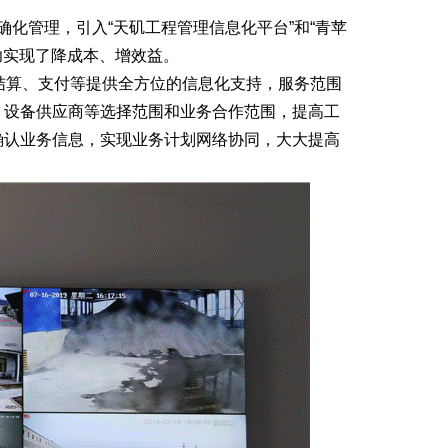
确化管理，引入
“天矶工程管理信息化平台”和“青苹
功实现了降成本、增效益。
结算、支付等提供全方位的信息化支持，服务范围
、设备供应商等选择范围和业务合作范围，提高工
确认业务信息，实现业务计划网络协同，大大提高