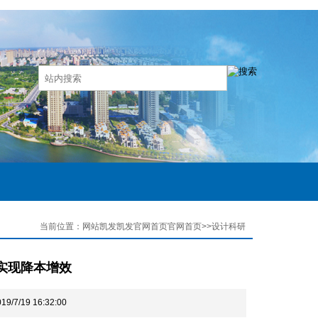
当前位置：网站凯发凯发官网首页官网首页>>设计科研
实现降本增效
19 16:32:00