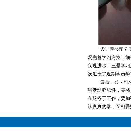
设计院公司分
况完善学习方案，细
实现进步；三是学习
次汇报了近期学员学
最后，公司副
强活动延续性，要将
在服务于工作，要加
认真真的学，互相爱