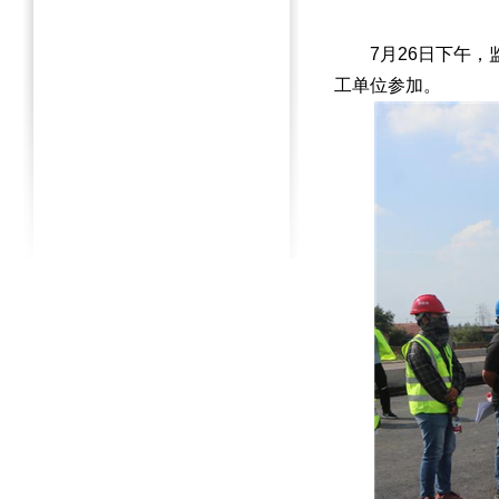
7月26日下午，监
工单位参加。