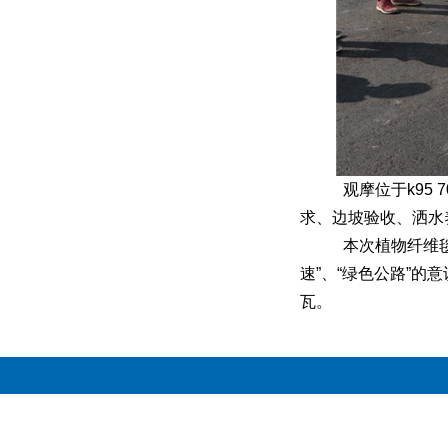
观摩位于
k95 
求、边坡验收、洒水
本次植物纤维
速”、“绿色公路”的
瓦。