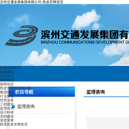
滨州交通发展集团有限公司-凯发官网首页
凯发官网首页
集团概况
单位简介
组织机构
新闻动态
凯发官网首页的公告
栏目导航
监理咨询
集团新闻
行业聚焦
经营业务
工程建设
监理咨询
监理咨询
设计科研
党的建设
资质荣誉
联系凯发官网首页