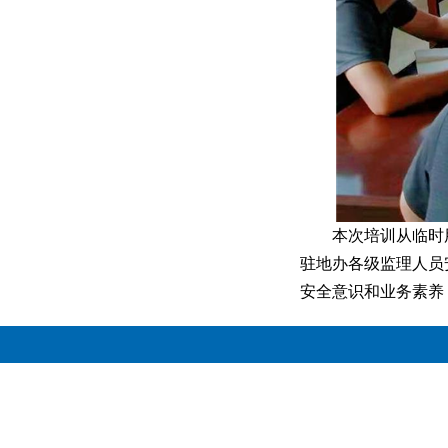
本次培训从临时用
驻地办各级监理人员
安全意识和业务素养