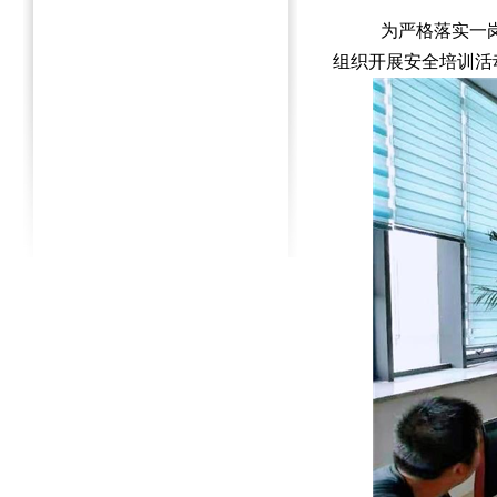
为严格落实一
组织开展安全培训活