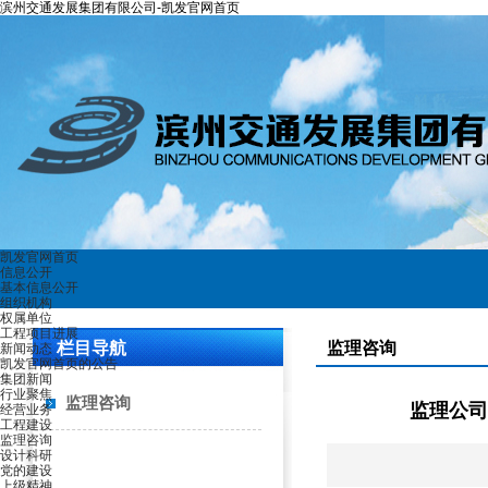
滨州交通发展集团有限公司-凯发官网首页
凯发官网首页
信息公开
基本信息公开
组织机构
权属单位
工程项目进展
栏目导航
监理咨询
新闻动态
凯发官网首页的公告
集团新闻
行业聚焦
监理咨询
监理公司
经营业务
工程建设
监理咨询
设计科研
党的建设
上级精神