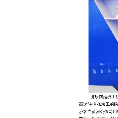
济乐南延线工程
高速”中首条竣工的
济客专黄河公铁两用