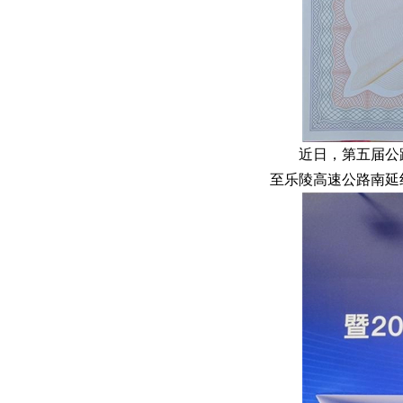
近日，第五届公路
至乐陵高速公路南延线