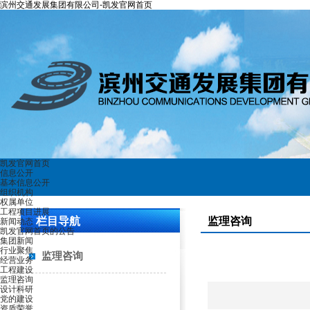
滨州交通发展集团有限公司-凯发官网首页
凯发官网首页
信息公开
基本信息公开
组织机构
权属单位
工程项目进展
栏目导航
监理咨询
新闻动态
凯发官网首页的公告
集团新闻
行业聚焦
监理咨询
经营业务
工程建设
监理咨询
设计科研
党的建设
资质荣誉