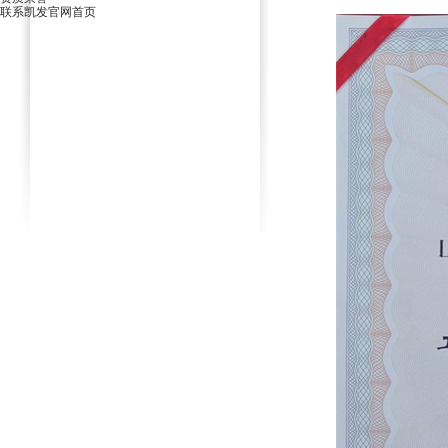
联系凯发官网首页