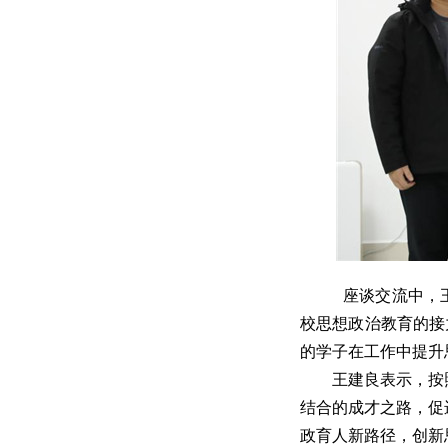
座谈交流中，
校思想政治教育的接
的学子在工作中提升
王建良表示，按照
结合的成才之路，促
政育人新路径，创新