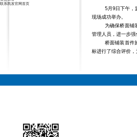
联系凯发官网首页
5月9日下午
现场成功举办。
为确保桥面铺
管理人员，进一步强
桥面铺装首件
标进行了综合评价，