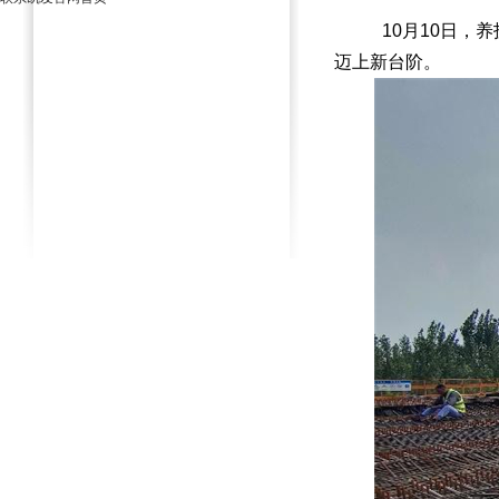
10月10日，
迈上新台阶。