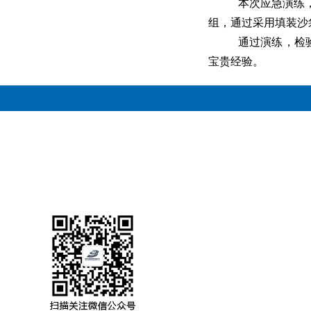
本次应急演练
组，通过采用填装沙
通过演练，检
宝贵经验。