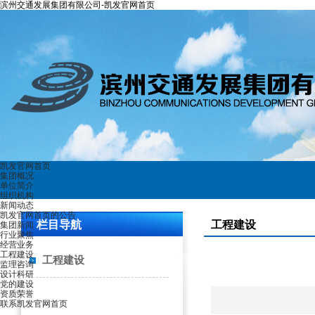
滨州交通发展集团有限公司-凯发官网首页
凯发官网首页
集团概况
单位简介
组织机构
新闻动态
凯发官网首页的公告
栏目导航
工程建设
集团新闻
行业聚焦
经营业务
工程建设
工程建设
监理咨询
设计科研
党的建设
资质荣誉
联系凯发官网首页