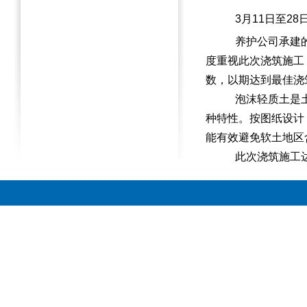
3月11日至2
养护公司承建
度重视此次浇筑施工
数，以期达到最佳浇
泡沫轻质土是
种特性。按图纸设计
能有效避免软土地区
此次浇筑施工