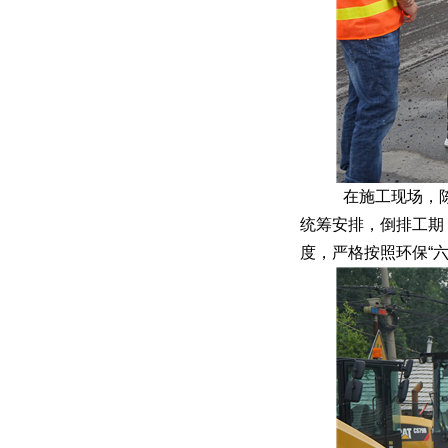
在施工现场，
统筹安排，倒排工期
度，严格按照环保
“