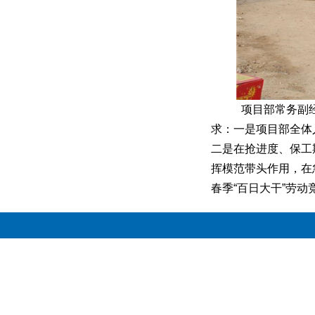
项目部常务副
求：一是项目部全体
二是在抢进度、保工
挥模范带头作用，在
春季“百日大干”劳