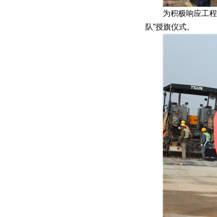
为积极响应工程
队”授旗仪式。