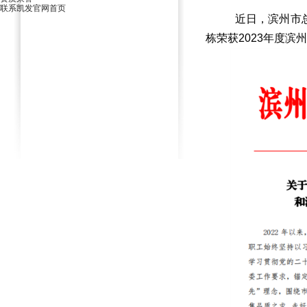
联系凯发官网首页
近日，滨州市
栋荣获2023年度滨