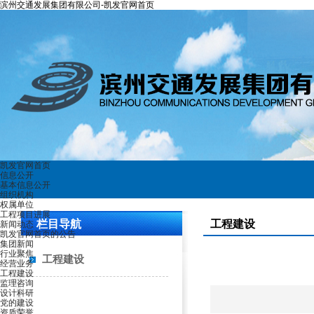
滨州交通发展集团有限公司-凯发官网首页
凯发官网首页
信息公开
基本信息公开
组织机构
权属单位
工程项目进展
栏目导航
工程建设
新闻动态
凯发官网首页的公告
集团新闻
行业聚焦
工程建设
经营业务
工程建设
监理咨询
设计科研
党的建设
资质荣誉