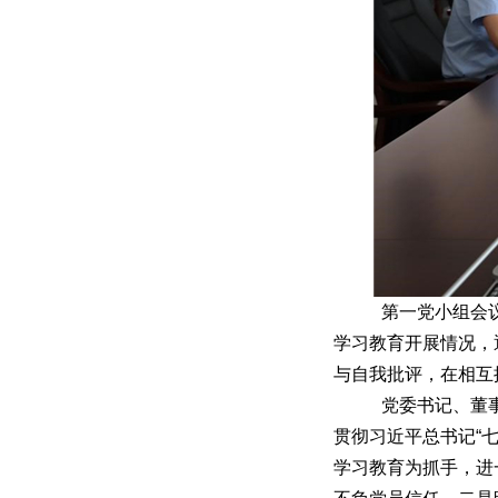
第一党小组会
学习教育开展情况，
与自我批评，在相互
党委书记、董
贯彻习近平总书记“
学习教育为抓手，进