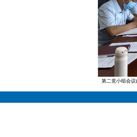
第二党小组会议