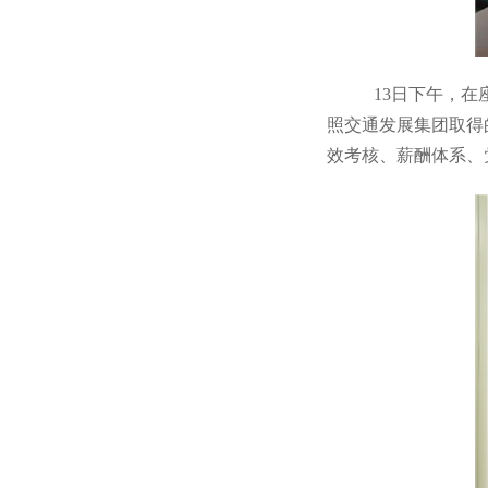
13日下午，在
照交通发展集团取得
效考核、薪酬体系、