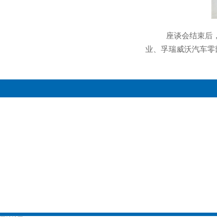
座谈
会结束后
业、孚瑞威沃汽车零