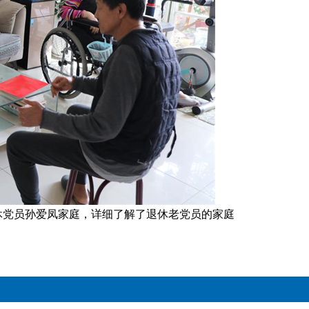
休党员孙爱凤家庭，详细了解了退休老党员的家庭
。