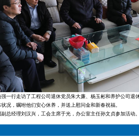
艳强一行走访了工程公司退休党员朱大廉、杨玉彬和养护公司退
体状况，嘱咐他们安心休养，并送上慰问金和新春祝福。
团副总经理刘汉兴，工会主席于光，办公室主任孙文贞参加活动