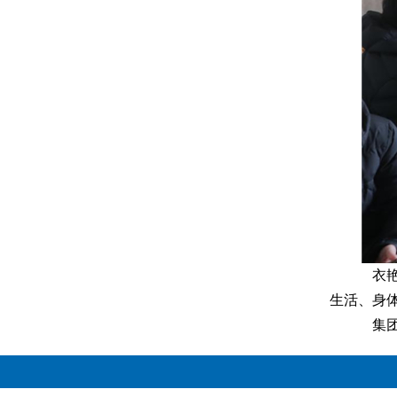
衣
生活、身
集