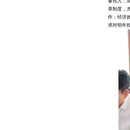
备投入，
章制度，尤
作；经济
求对明年