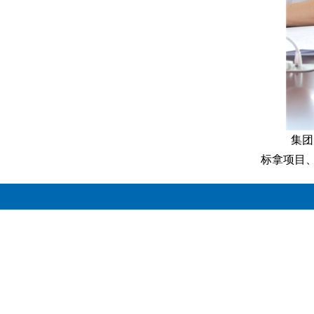
集团
标拿项目