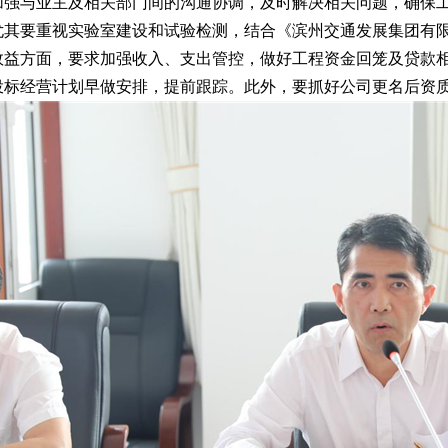
加强与业主及相关部门间的沟通协调，及时解决相关问题，确保
其要重视实验室建设和试验检测，结合《滨州交通发展集团有限公
效益方面，要求加强收入、支出管控，做好工程资金回笼及贷款
投标经营计划早做安排，提前跟踪。此外，要抓好公司更名后资