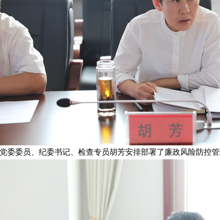
党委委员、纪委书记、检查专员胡芳安排部署了廉政风险防控管