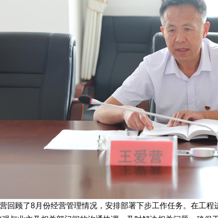
营回顾了
8月份经营管理情况，安排部署下步工作任务。在工程