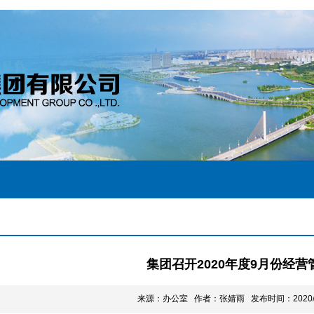
集团召开2020年度9月份经营
来源：办公室 作者：张婧雨 发布时间：2020/9/14