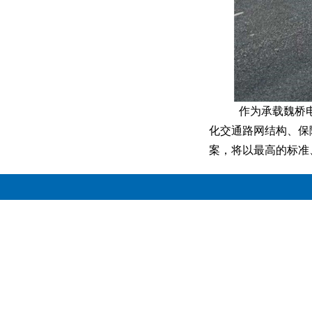
作为承载魏桥
化交通路网结构、保
案，将以最高的标准