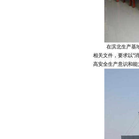
在滨北生产基
相关文件，要求以“
高安全生产意识和能