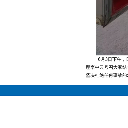
6月3日下午
理李中云号召大家结
坚决杜绝任何事故的