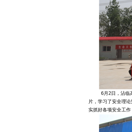
6月2日，沾
片，学习了安全理论
实抓好各项安全工作