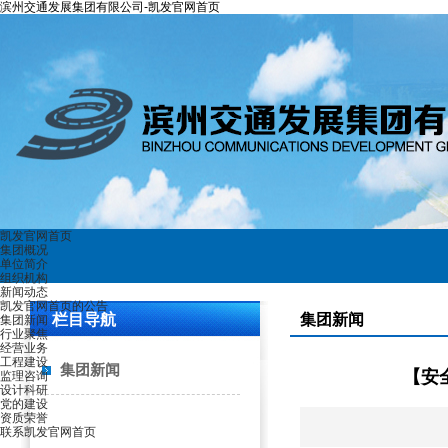
滨州交通发展集团有限公司-凯发官网首页
凯发官网首页
集团概况
单位简介
组织机构
新闻动态
凯发官网首页的公告
栏目导航
集团新闻
集团新闻
行业聚焦
经营业务
工程建设
集团新闻
【安
监理咨询
设计科研
党的建设
资质荣誉
联系凯发官网首页