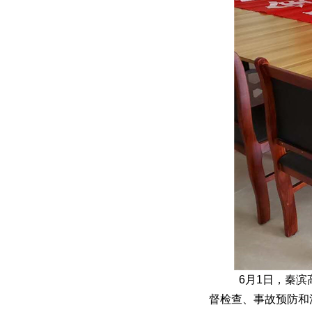
6月1日，秦
督检查、事故预防和