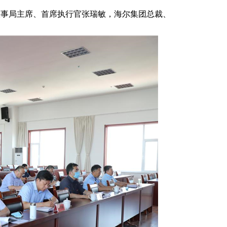
董事局主席、首席执行官张瑞敏，海尔集团总裁、