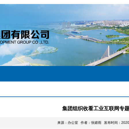
集团组织收看工业互联网专
来源：办公室 作者：张婧雨 发布时间：2020/6/8