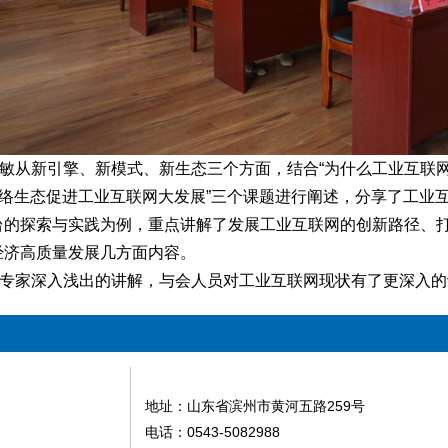
敏从新引擎、新模式、新生态三个方面，结合
“为什么工业互联
以网络生态促进工业互联网大发展”三个课题进行阐述，分享了工业
台的探索与实践为例，重点讲解了发展工业互联网的创新路径、
经济高质量发展几方面内容。
专家深入浅出的讲解，与会人员对工业互联网现状有了更深入的
地址：山东省滨州市黄河五路259号
电话：0543-5082988