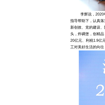
李辉说
，
202
指导帮助下，认真落
新创效、党的建设、
头，炸碉堡，创精品
20亿元、利税1.
工对美好生活的向往