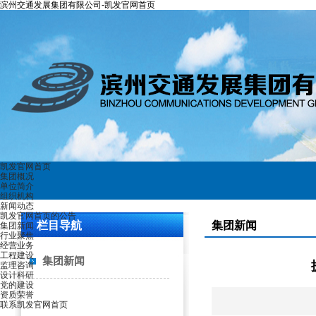
滨州交通发展集团有限公司-凯发官网首页
凯发官网首页
集团概况
单位简介
组织机构
新闻动态
凯发官网首页的公告
栏目导航
集团新闻
集团新闻
行业聚焦
经营业务
工程建设
集团新闻
监理咨询
设计科研
党的建设
资质荣誉
联系凯发官网首页