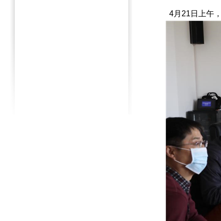
4月21日上午