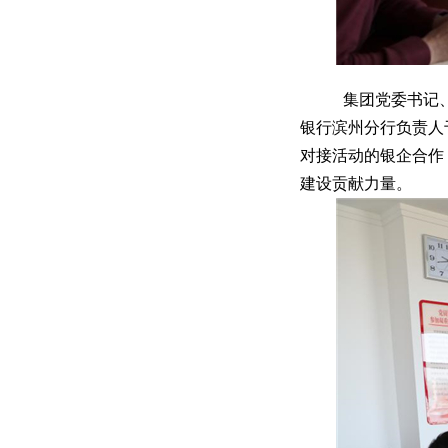
集团党委书记
银行滨州分行负责人
对接活动的银企合作
建设贡献力量。