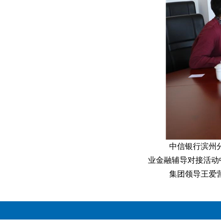
中信银行滨州
业金融辅导对接活动
集团领导王爱