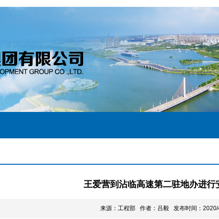
王爱营到沾临高速第二驻地办进行
来源：工程部 作者：吕毅 发布时间：2020/4/3 