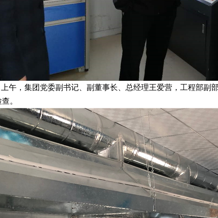
日上午，集团党委副书记、副董事长、总经理王爱营，工程部副
检查。