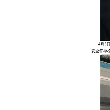
4月3
安全督导