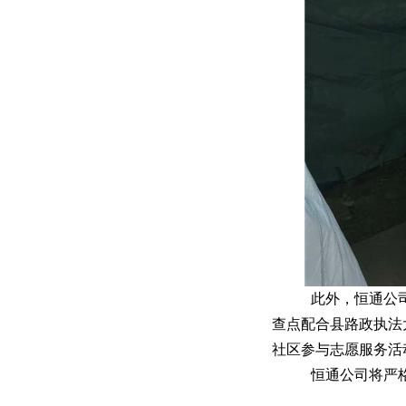
此外，恒通公
查点配合县路政执法
社区参与志愿服务活
恒通公司将严