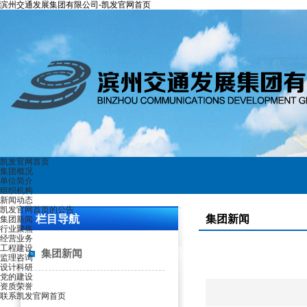
滨州交通发展集团有限公司-凯发官网首页
凯发官网首页
集团概况
单位简介
组织机构
新闻动态
凯发官网首页的公告
栏目导航
集团新闻
集团新闻
行业聚焦
经营业务
工程建设
集团新闻
监理咨询
设计科研
党的建设
资质荣誉
联系凯发官网首页