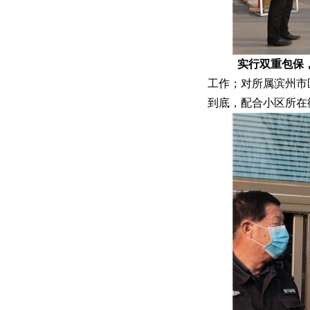
实行双重包保
工作；对所属滨州市
到底，配合小区所在