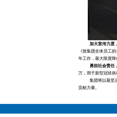
加大宣传力度
《致集团全体员工的
年工作，最大限度降
勇担社会责任
万，用于新型冠状病
集团将以最坚
贡献力量。