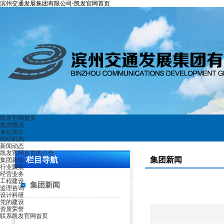
滨州交通发展集团有限公司-凯发官网首页
凯发官网首页
集团概况
单位简介
组织机构
新闻动态
凯发官网首页的公告
栏目导航
集团新闻
集团新闻
行业聚焦
经营业务
工程建设
集团新闻
监理咨询
设计科研
党的建设
资质荣誉
联系凯发官网首页