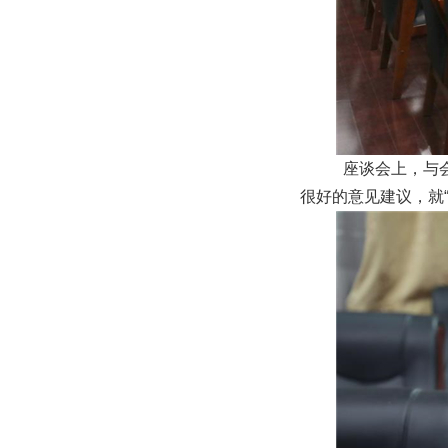
座谈会上，与
很好的意见建议，就