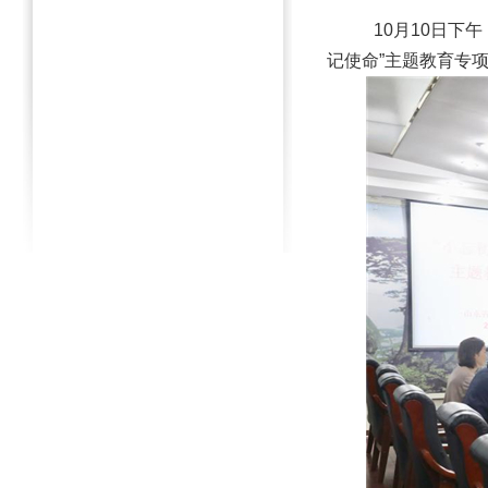
10月10日
记使命”主题教育专