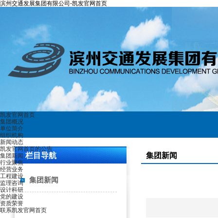
滨州交通发展集团有限公司-凯发官网首页
凯发官网首页
集团概况
单位简介
组织机构
新闻动态
凯发官网首页的公告
栏目导航
集团新闻
集团新闻
行业聚焦
经营业务
工程建设
集团新闻
监理咨询
设计科研
党的建设
资质荣誉
联系凯发官网首页