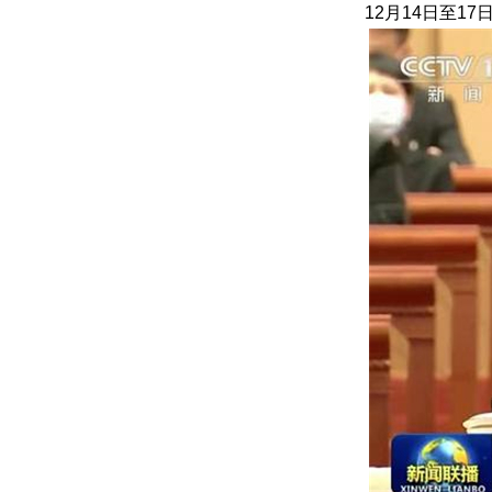
12月14日至17