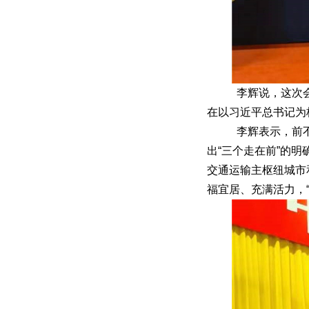
李辉说，这次
在以习近平总书记为
李辉表示，前
出
“三个走在前”的
交通运输主枢纽城市
福宜居、充满活力，