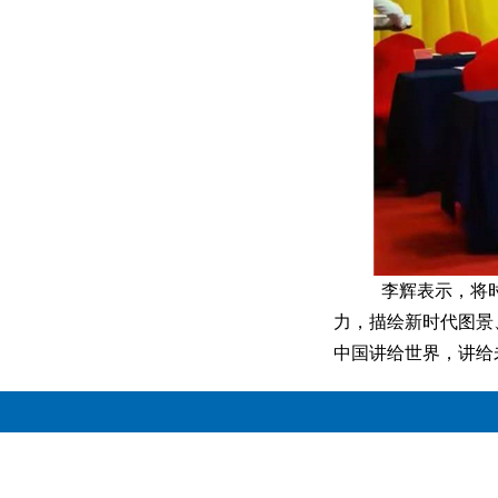
李辉表示，将
力，描绘新时代图景
中国讲给世界，讲给