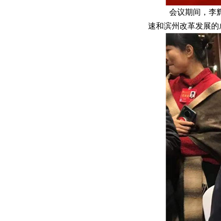
会议期间，李
速和滨州改革发展的