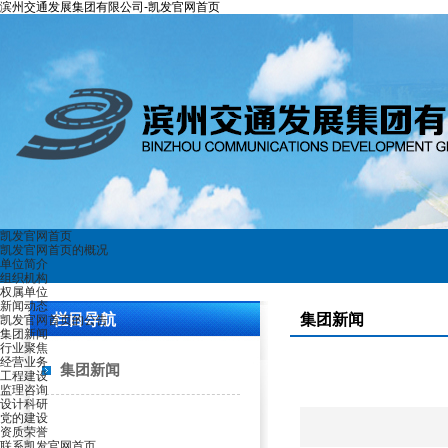
滨州交通发展集团有限公司-凯发官网首页
凯发官网首页
凯发官网首页的概况
单位简介
组织机构
权属单位
新闻动态
栏目导航
集团新闻
凯发官网首页的公告
集团新闻
行业聚焦
经营业务
集团新闻
工程建设
监理咨询
设计科研
党的建设
资质荣誉
联系凯发官网首页