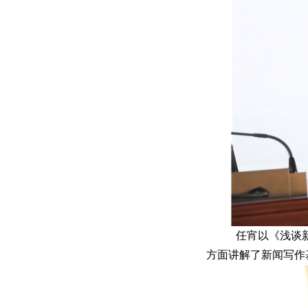
任宵以《浅谈
方面讲解了新闻写作