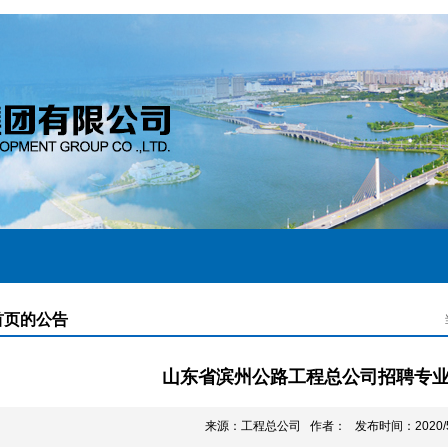
首页的公告
山东省滨州公路工程总公司招聘专
来源：工程总公司 作者： 发布时间：2020/5/29