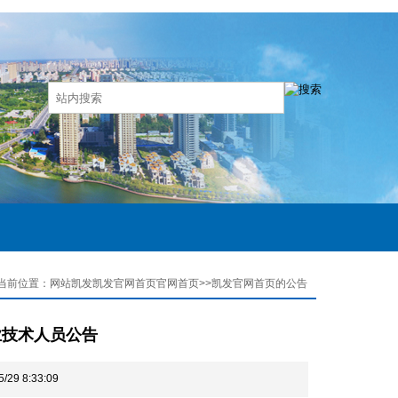
当前位置：网站凯发凯发官网首页官网首页>>凯发官网首页的公告
业技术人员公告
 8:33:09